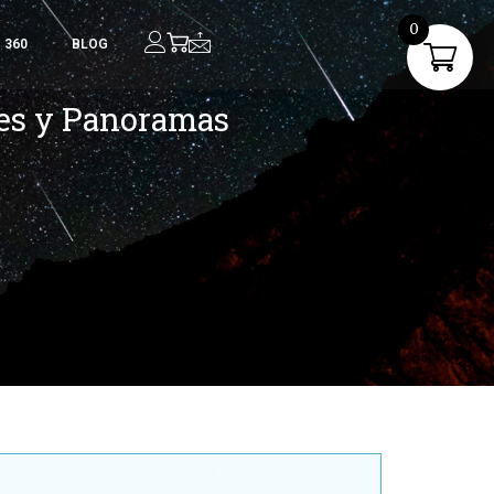
0
360
BLOG
ses y Panoramas