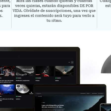
mente,
Mira las clases cuando quieras y cuantas
Cualq
s para
veces quieras, estarán disponibles DE POR
es
os
VIDA. Olvídate de suscripciones, una vez que
s.
ingreses el contenido será tuyo para verlo a
tu ritmo.