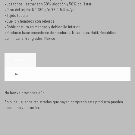
• Los tonos Heather son 50% algodón y 50% poliéster
• Peso del tejido: 170–180 g/m² (5.0–5.3 oz/yd²)
• Tejido tubular
• Cuello y hombros con reborde
• Doble costura en mangas y dobladillo inferior
• Producto base procedente de Honduras, Nicaragua, Haití, República
Dominicana, Bangladés, México
Peso
N/D
No hay valoraciones aún.
Solo los usuarios registrados que hayan comprado este producto pueden
hacer una valoración.