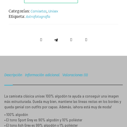
Categorías:
,
Camisetas
Unisex
Etiqueta:
Astrofotografía
Descripción
Información adicional
Valoraciones (0)
La camiseta clásica unisex 100% algodón te ayuda a conseguir una imagen
más estructurada. Queda muy bien, mantiene las líneas rectas en los bordes y
queda genial con outfits por capas. Además, ¡ahora está muy de moda!
• 100% algodón
• El tono Sport Grey es 90% algodón y 10% poliéster
• El tono Ash Grey es 99% algodón y 1% poliéster