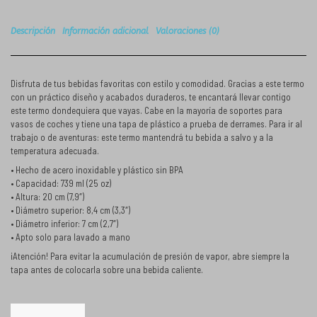
Descripción
Información adicional
Valoraciones (0)
Disfruta de tus bebidas favoritas con estilo y comodidad. Gracias a este termo
con un práctico diseño y acabados duraderos, te encantará llevar contigo
este termo dondequiera que vayas. Cabe en la mayoría de soportes para
vasos de coches y tiene una tapa de plástico a prueba de derrames. Para ir al
trabajo o de aventuras: este termo mantendrá tu bebida a salvo y a la
temperatura adecuada.
• Hecho de acero inoxidable y plástico sin BPA
• Capacidad: 739 ml (25 oz)
• Altura: 20 cm (7,9″)
• Diámetro superior: 8,4 cm (3,3″)
• Diámetro inferior: 7 cm (2,7″)
• Apto solo para lavado a mano
¡Atención! Para evitar la acumulación de presión de vapor, abre siempre la
tapa antes de colocarla sobre una bebida caliente.