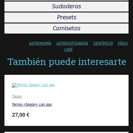
Sudaderas
Presets
Camisetas
Etiquetas:
–
–
–
ASTRONOMÍA
ASTROFOTOGRAFÍA
CIENTÍFICOS
FÍSICA
–
CAFÉ
También puede interesarte
Tazas
Termo «Sagan» con asa
27,00
€