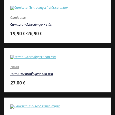
Camisetas
Camiseta «Schrodinger» clás
19,90
€
-
26,90
€
Tazas
Termo «Schrodinger» con asa
27,00
€