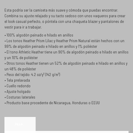
Esta podría ser la camiseta más suave y cómoda que puedas encontrar.
Combina su ajuste relajado y su tacto sedoso con unos vaqueros para crear
el look casual perfecto, o póntela con una chaqueta blazer y pantalones de
vestir para ir a trabajar.
• 100% algodón peinado e hilado en anillos
• Los tonos Heather Prism Lilac y Heather Prism Natural están hechos con un
99% de algodón peinado e hilado en anillos y 1% poliéster
• El tono Athletic Heather tiene un 90% de algodón peinado e hilado en anillos
y un 10% de poliéster
• Otros tonos Heather tienen un 52% de algodón peinado e hilado en anillos y
un 48% de poliéster
• Peso del tejido: 4.2 oz/y² (142 g/m²)
• Tela prelavada
• Cuello redondo
• Ajuste holgado
• Costuras laterales
• Producto base procedente de Nicaragua, Honduras o EEUU
Peso