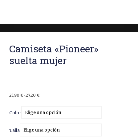
Camiseta «Pioneer»
suelta mujer
21,90
€
-
27,20
€
Color
Talla