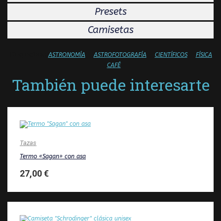
Presets
Camisetas
Etiquetas:
–
–
–
ASTRONOMÍA
ASTROFOTOGRAFÍA
CIENTÍFICOS
FÍSICA
–
CAFÉ
También puede interesarte
Tazas
Termo «Sagan» con asa
27,00
€