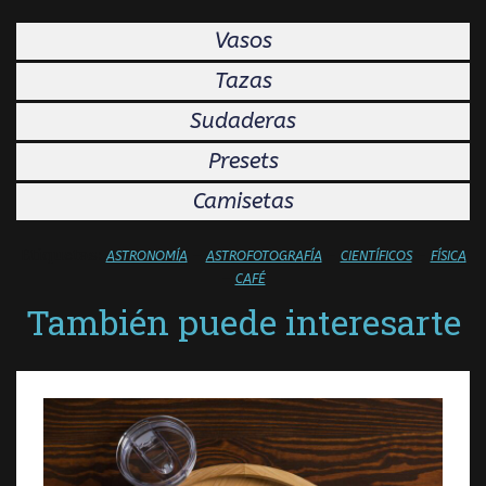
Vasos
Tazas
Sudaderas
Presets
Camisetas
Etiquetas:
–
–
–
ASTRONOMÍA
ASTROFOTOGRAFÍA
CIENTÍFICOS
FÍSICA
–
CAFÉ
También puede interesarte