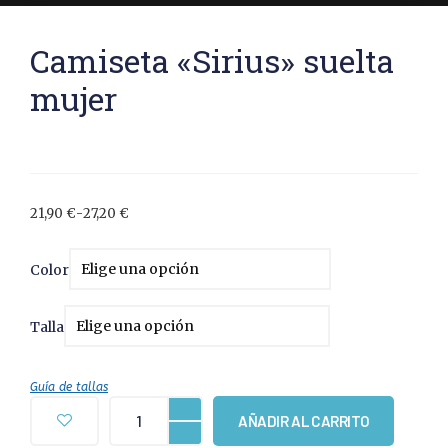
Camiseta «Sirius» suelta
mujer
21,90
€
-
27,20
€
Color
Talla
Guía de tallas
AÑADIR AL CARRITO