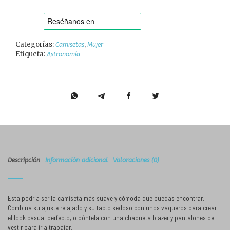
Categorías:
,
Camisetas
Mujer
Etiqueta:
Astronomía
Descripción
Información adicional
Valoraciones (0)
Esta podría ser la camiseta más suave y cómoda que puedas encontrar.
Combina su ajuste relajado y su tacto sedoso con unos vaqueros para crear
el look casual perfecto, o póntela con una chaqueta blazer y pantalones de
vestir para ir a trabajar.