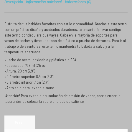
Descripción
Información adicional
Valoraciones (0)
Disfruta de tus bebidas favoritas con estilo y comodidad. Gracias a este termo
con un práctico diseño y acabados duraderos, te encantará llevar contigo
este termo dondequiera que vayas. Cabe en la mayoría de soportes para
vasos de coches y tiene una tapa de plástico a prueba de derrames. Para ir al
trabajo o de aventuras: este termo mantendrá tu bebida a salvo y a la
temperatura adecuada.
• Hecho de acero inoxidable y plástico sin BPA
• Capacidad: 739 ml (25 oz)
• Altura: 20 cm (7,9″)
• Diámetro superior: 8,4 cm (3,3″)
• Diámetro inferior: 7 cm (2,7″)
• Apto solo para lavado a mano
¡Atención! Para evitar la acumulación de presión de vapor, abre siempre la
tapa antes de colocarla sobre una bebida caliente.
Peso