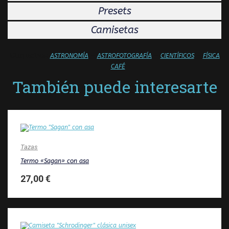
Presets
Camisetas
Etiquetas:
–
–
–
ASTRONOMÍA
ASTROFOTOGRAFÍA
CIENTÍFICOS
FÍSICA
–
CAFÉ
También puede interesarte
Tazas
Termo «Sagan» con asa
27,00
€